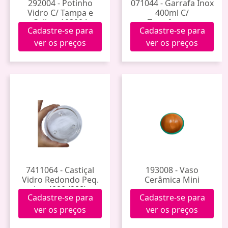
292004 - Potinho
071044 - Garrafa Inox
Vidro C/ Tampa e
400ml C/
Colher 103004
Termômetro
Cadastre-se para
Cadastre-se para
Gdr0889
ver os preços
ver os preços
7411064 - Castiçal
193008 - Vaso
Vidro Redondo Peq.
Cerâmica Mini
Jnc-4000 (288)
Cadastre-se para
Cadastre-se para
ver os preços
ver os preços