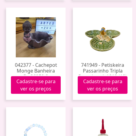
042377 - Cachepot
741949 - Petiskeira
Monge Banheira
Passarinho Tripla
Bw26950-3
Porcelana Jy1812 (12)
Cadastre-se para
Cadastre-se para
ver os preços
ver os preços