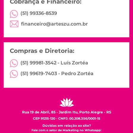
Cobrança e Financeiro:
(51) 99336-8539
financeiro@arteszu.com.br
Compras e Diretoria:
(51) 99981-3542 -
Luís Zortéa
(51) 99619-7403 -
Pedro Zortéa
Rua 19 de Abril, 85 - Jardim Itu, Porto Alegre - RS
CEP 91215-120 - CNPJ: 00.208.356/0001-15
Dúvidas em relação ao site?
Fale com o setor de Marketing no Whatsapp: