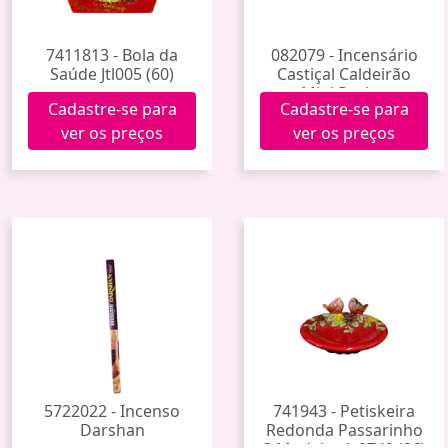
7411813 - Bola da
082079 - Incensário
Saúde Jtl005 (60)
Castiçal Caldeirão
Mini Resina
Cadastre-se para
Cadastre-se para
ver os preços
ver os preços
5722022 - Incenso
741943 - Petiskeira
Darshan
Redonda Passarinho