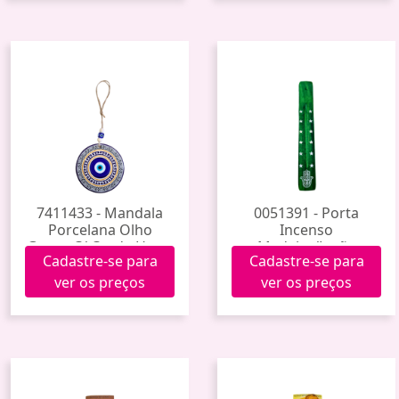
7411433 - Mandala
0051391 - Porta
Porcelana Olho
Incenso
Grego C/ Corda Hxgy-
Madeira/Latão
Cadastre-se para
Cadastre-se para
005 (144)
ver os preços
ver os preços