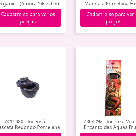
rgânico (Amora Silvestre)
Mandala Porcelana Hx
Noa
010 (144)
Cadastre-se para ver os
Cadastre-se para ver
preços
preços
7411380 - Incensário
7804092 - Incenso Vila
ascata Redondo Porcelana
Encanto das Aguas Fru
Mini Yy023 (100)
Vermelhas