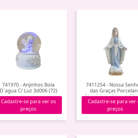
741970 - Anjinhos Bola
7411254 - Nossa Senh
D`agua C/ Luz 3d006 (72)
das Graças Porcela
Blue/White 21cm Jy23
Cadastre-se para ver os
Cadastre-se para ver
(36)
preços
preços