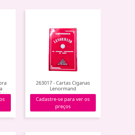
ora
263017 - Cartas Ciganas
na
Lenormand
1011
 os
Cadastre-se para ver os
preços