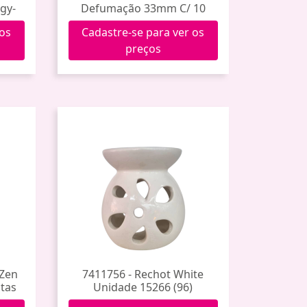
gy-
Defumação 33mm C/ 10
 os
Cadastre-se para ver os
preços
 Zen
7411756 - Rechot White
tas
Unidade 15266 (96)