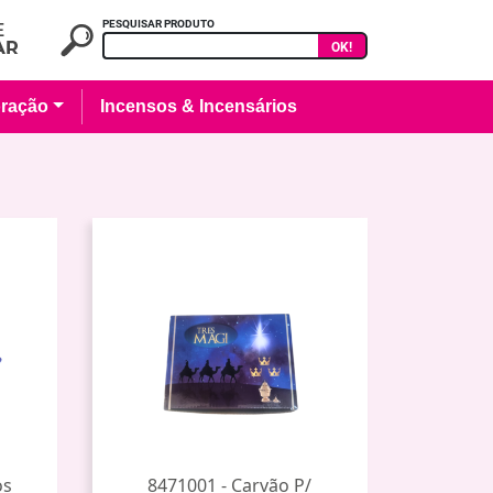
PESQUISAR PRODUTO
OK!
ração
Incensos & Incensários
os
8471001 - Carvão P/