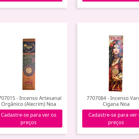
707015 - Incenso Artesanal
7707084 - Incenso Var
Orgânico (Alecrim) Noa
Cigana Noa
Cadastre-se para ver os
Cadastre-se para ver
preços
preços