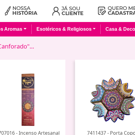
os Aromas
Esotéricos & Religiosos
Casa & Deco
anforado"...
707016 - Incenso Artesanal
7411437 - Porta Cop