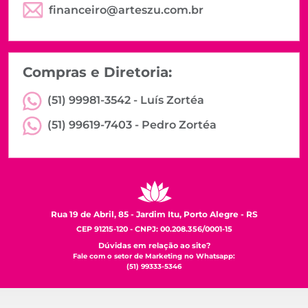
financeiro@arteszu.com.br
Compras e Diretoria:
(51) 99981-3542 -
Luís Zortéa
(51) 99619-7403 -
Pedro Zortéa
Rua 19 de Abril, 85 - Jardim Itu, Porto Alegre - RS
CEP 91215-120 - CNPJ: 00.208.356/0001-15
Dúvidas em relação ao site?
Fale com o setor de Marketing no Whatsapp:
(51) 99333-5346