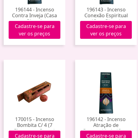
196144 - Incenso
196143 - Incenso
Contra Inveja (Casa
Conexão Espiritual
Rittua)
(Casa Rittua)
Cadastre-se para
Cadastre-se para
ver os preços
ver os preços
170015 - Incenso
196142 - Incenso
Bombita C/ 4 (7
Atração de
Elementos Puros)
Prosperidade (Casa
Cadastre-se para
Cadastre-se para
Rittua)