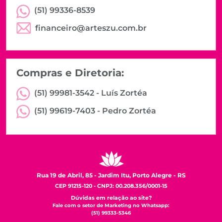
(51) 99336-8539
financeiro@arteszu.com.br
Compras e Diretoria:
(51) 99981-3542 -
Luís Zortéa
(51) 99619-7403 -
Pedro Zortéa
Rua 19 de Abril, 85 - Jardim Itu, Porto Alegre - RS
CEP 91215-120 - CNPJ: 00.208.356/0001-15
Dúvidas em relação ao site?
Fale com o setor de Marketing no Whatsapp:
(51) 99333-5346