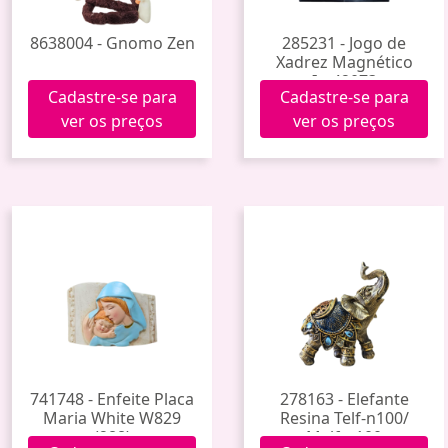
8638004 - Gnomo Zen
285231 - Jogo de
Xadrez Magnético
Im42073
Cadastre-se para
Cadastre-se para
ver os preços
ver os preços
741748 - Enfeite Placa
278163 - Elefante
Maria White W829
Resina Telf-n100/
(288)
Melf-n100