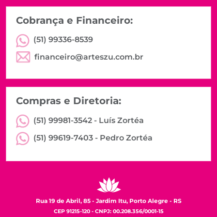
Cobrança e Financeiro:
(51) 99336-8539
financeiro@arteszu.com.br
Compras e Diretoria:
(51) 99981-3542 -
Luís Zortéa
(51) 99619-7403 -
Pedro Zortéa
Rua 19 de Abril, 85 - Jardim Itu, Porto Alegre - RS
CEP 91215-120 - CNPJ: 00.208.356/0001-15