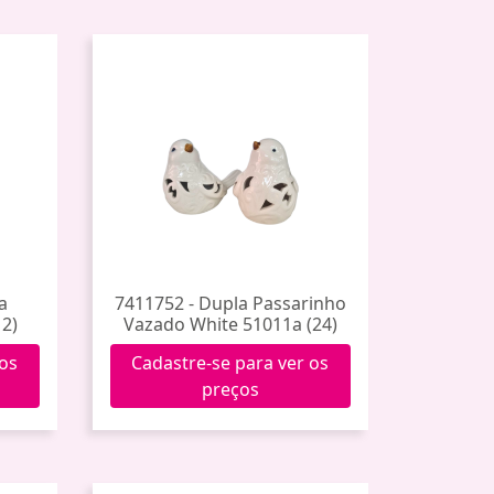
a
7411752 - Dupla Passarinho
2)
Vazado White 51011a (24)
 os
Cadastre-se para ver os
preços