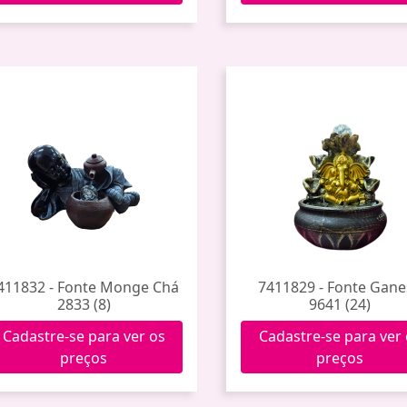
411832 - Fonte Monge Chá
7411829 - Fonte Gan
2833 (8)
9641 (24)
Cadastre-se para ver os
Cadastre-se para ver
preços
preços