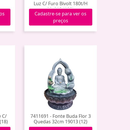
Luz C/ Furo Bivolt 180t/H
My018 (100)
 os
Cadastre-se para ver os
preços
e C/
7411691 - Fonte Buda Flor 3
(18)
Quedas 32cm 19013 (12)