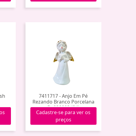
esh
7411717 - Anjo Em Pé
Rezando Branco Porcelana
Dy230003 (24)
 os
Cadastre-se para ver os
preços