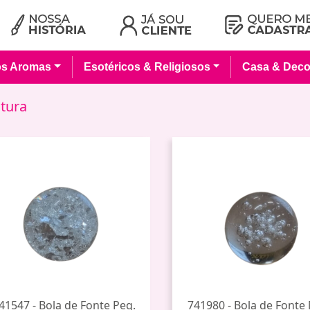
os Aromas
Esotéricos & Religiosos
Casa & Deco
ltura
41547 - Bola de Fonte Peq.
741980 - Bola de Fonte 