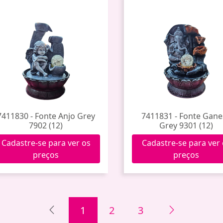
7411830 - Fonte Anjo Grey
7411831 - Fonte Gan
7902 (12)
Grey 9301 (12)
Cadastre-se para ver os
Cadastre-se para ver
preços
preços
1
2
3