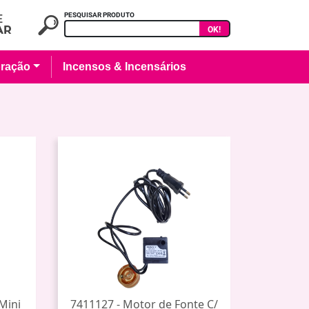
PESQUISAR PRODUTO
OK!
ração
Incensos & Incensários
Mini
7411127 - Motor de Fonte C/