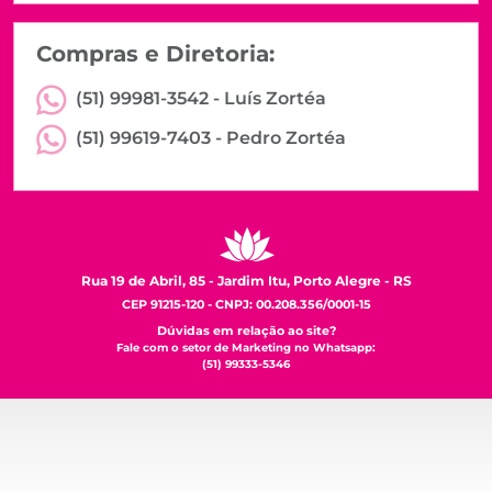
Compras e Diretoria:
(51) 99981-3542 -
Luís Zortéa
(51) 99619-7403 -
Pedro Zortéa
Rua 19 de Abril, 85 - Jardim Itu, Porto Alegre - RS
CEP 91215-120 - CNPJ: 00.208.356/0001-15
Dúvidas em relação ao site?
Fale com o setor de Marketing no Whatsapp:
(51) 99333-5346