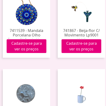
7411539 - Mandala
741867 - Beija-flor C/
Porcelana Olho
Movimento Lp9001
Grego C/ Corda Hxgy-
(144)
Cadastre-se para
Cadastre-se para
006 (60)
ver os preços
ver os preços