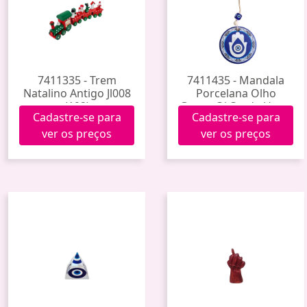
7411335 - Trem
7411435 - Mandala
Natalino Antigo Jl008
Porcelana Olho
(192)
Grego C/ Corda Hxgy-
Cadastre-se para
Cadastre-se para
008 (288)
ver os preços
ver os preços