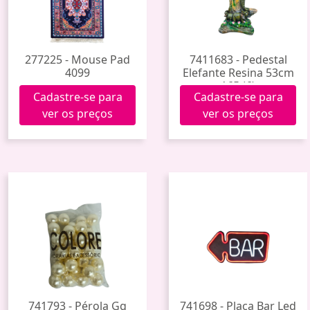
277225 - Mouse Pad
7411683 - Pedestal
4099
Elefante Resina 53cm
165 (6)
Cadastre-se para
Cadastre-se para
ver os preços
ver os preços
741793 - Pérola Gg
741698 - Placa Bar Led