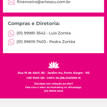
financeiro@arteszu.com.br
Compras e Diretoria:
(51) 99981-3542 -
Luís Zortéa
(51) 99619-7403 -
Pedro Zortéa
Rua 19 de Abril, 85 - Jardim Itu, Porto Alegre - RS
CEP 91215-120 - CNPJ: 00.208.356/0001-15
Dúvidas em relação ao site?
Fale com o setor de Marketing no Whatsapp:
(51) 99333-5346