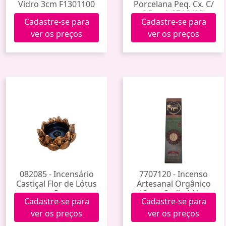
Vidro 3cm F1301100
Porcelana Peq. Cx. C/
6 Pçs. Jy0746 (12)
Cadastre-se para
Cadastre-se para
ver os preços
ver os preços
082085 - Incensário
7707120 - Incenso
Castiçal Flor de Lótus
Artesanal Orgânico
P
(Coco Caribe) Noa
Cadastre-se para
Cadastre-se para
ver os preços
ver os preços