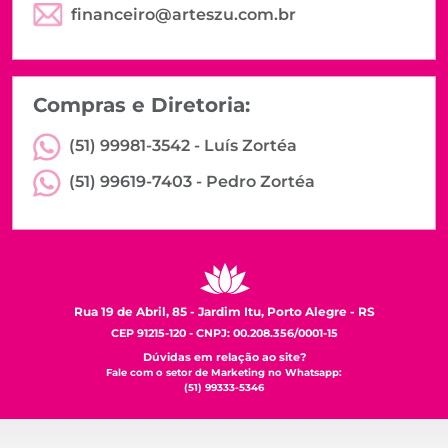
financeiro@arteszu.com.br
Compras e Diretoria:
(51) 99981-3542 -
Luís Zortéa
(51) 99619-7403 -
Pedro Zortéa
Rua 19 de Abril, 85 - Jardim Itu, Porto Alegre - RS
CEP 91215-120 - CNPJ: 00.208.356/0001-15
Dúvidas em relação ao site?
Fale com o setor de Marketing no Whatsapp:
(51) 99333-5346