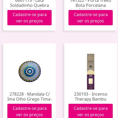
6667175 - Lata
741322 - Porta Treko
Soldadinho Quebra
Bota Porcelana
Nozes 6,5x11,5cm
G290086 (48)
Cadastre-se para
Cadastre-se para
Mmtl-120
ver os preços
ver os preços
278228 - Mandala C/
230193 - Incenso
Ima Olho Grego Tima-
Therapy Bambu
54
Oriental
Cadastre-se para
Cadastre-se para
ver os preços
ver os preços