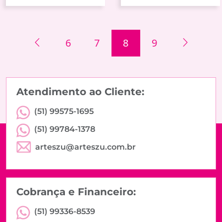
6
7
8
9
Atendimento ao Cliente:
(51) 99575-1695
(51) 99784-1378
arteszu@arteszu.com.br
Cobrança e Financeiro:
(51) 99336-8539