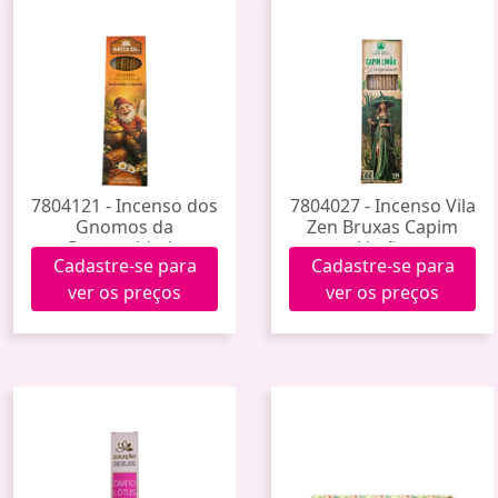
7804121 - Incenso dos
7804027 - Incenso Vila
Gnomos da
Zen Bruxas Capim
Prosperidade
Limão
Cadastre-se para
Cadastre-se para
(Camomila e Canela)
ver os preços
ver os preços